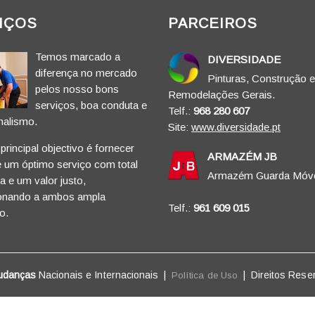
IÇOS
PARCEIROS
Temos marcado a
DIVERSIDADE
diferença no mercado
Pinturas, Construção e
pelos nosso bons
Remodelações Gerais.
serviços, boa conduta e
Telf.:
968 280 607
nalismo.
Site:
www.diversidade.pt
rincipal objectivo é fornecer
ARMAZÉM JB
e um óptimo serviço com total
Armazém Guarda Móve
 e um valor justo,
onando a ambos ampla
Telf.:
961 609 015
o.
udanças
Nacionais e Internacionais |
|
Direitos Rese
Política de Uso