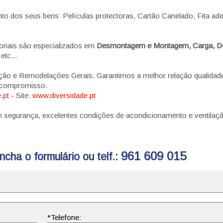
o dos seus bens: Películas protectoras, Cartão Canelado, Fita ade
ionais são especializados em
Desmontagem e Montagem, Carga, D
tc...
ção e Remodelações Gerais. Garantimos a melhor relação qualidad
r compromisso.
.pt
- Site:
www.diversidade.pt
egurança, excelentes condições de acondicionamento e ventilaçã
961 609 015
cha o formulário ou telf.: