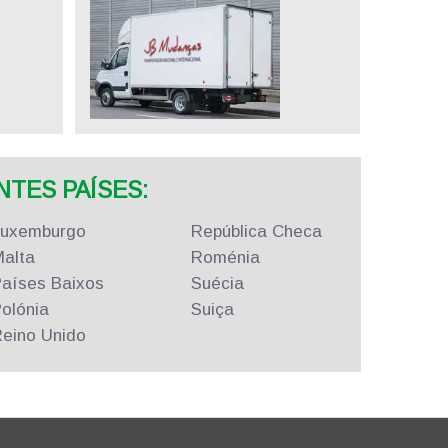
TES PAÍSES:
Luxemburgo
República
Checa
alta
Roménia
aíses Baixos
Suécia
olónia
Suiça
eino Unido