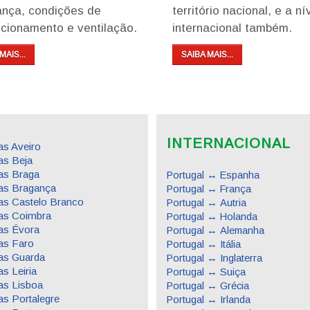
ança, condições de
território nacional, e a ní
cionamento e ventilação.
internacional também.
MAIS...
SAIBA MAIS...
INTERNACIONAL
s Aveiro
s Beja
as Braga
Portugal ↔ Espanha
as Bragança
Portugal ↔ França
s Castelo Branco
Portugal ↔ Autria
as Coimbra
Portugal ↔ Holanda
as Évora
Portugal ↔ Alemanha
as Faro
Portugal ↔ Itália
as Guarda
Portugal ↔ Inglaterra
s Leiria
Portugal ↔ Suiça
s Lisboa
Portugal ↔ Grécia
s Portalegre
Portugal ↔ Irlanda