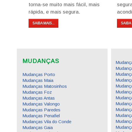
torna-se muito mais fácil, mais
segur
rápida, e mais segura.
acondi
SAIBA MAIS...
SAIBA 
MUDANÇAS
Mudança
Mudança
Mudanç
Mudanças Porto
Mudanç
Mudanças Maia
Mudança
Mudanças Matosinhos
Mudanç
Mudanças Foz
Mudanç
Mudanças Antas
Mudanç
Mudanças Valongo
Mudanç
Mudanças Paredes
Mudança
Mudanças Penafiel
Mudança
Mudanças Vila do Conde
Mudança
Mudanças Gaia