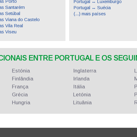
s Porto
Portugal ↔ Luxemburgo
as Santarém
Portugal ↔ Suécia
s Setúbal
(...) mais países
s Viana do Castelo
s Vila Real
s Viseu
ONAIS ENTRE PORTUGAL E OS SEGUIN
Estónia
Inglaterra
Finlândia
Irlanda
M
França
Itália
P
Grécia
Letónia
P
Hungria
Lituânia
R