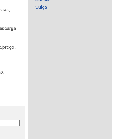
Suiça
siva,
escarga
e/preço.
o.