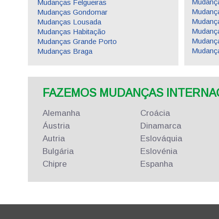
Mudança
Mudanças Felgueiras
Mudanç
Mudanças Gondomar
Mudança
Mudanças Lousada
Mudança
Mudanças Habitação
Mudança
Mudanças Grande Porto
Mudança
Mudanças Braga
FAZEMOS MUDANÇAS INTERNACI
Alemanha
Croácia
Áustria
Dinamarca
Autria
Eslováquia
Bulgária
Eslovénia
Chipre
Espanha