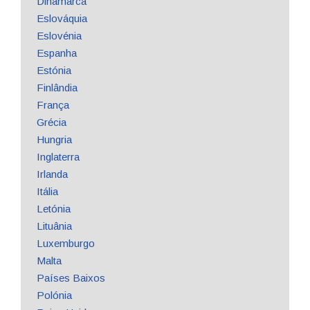
Dinamarca
Eslováquia
Eslovénia
Espanha
Estónia
Finlândia
França
Grécia
Hungria
Inglaterra
Irlanda
Itália
Letónia
Lituânia
Luxemburgo
Malta
Países Baixos
Polónia