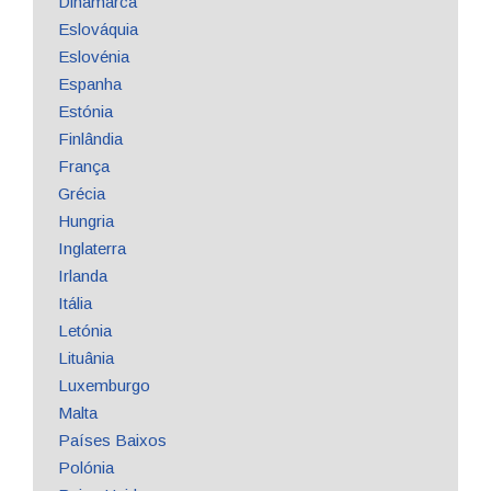
Dinamarca
Eslováquia
Eslovénia
Espanha
Estónia
Finlândia
França
Grécia
Hungria
Inglaterra
Irlanda
Itália
Letónia
Lituânia
Luxemburgo
Malta
Países Baixos
Polónia