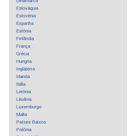
Dinamarca
Eslováquia
Eslovénia
Espanha
Estónia
Finlândia
França
Grécia
Hungria
Inglaterra
Irlanda
Itália
Letónia
Lituânia
Luxemburgo
Malta
Países Baixos
Polónia