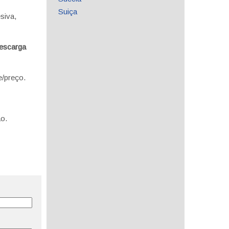
Suiça
siva,
escarga
e/preço.
o.