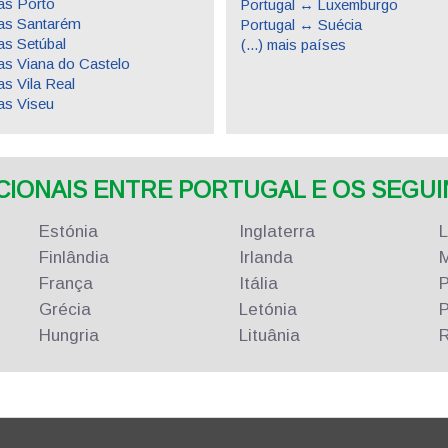
s Porto
Portugal ↔ Luxemburgo
as Santarém
Portugal ↔ Suécia
s Setúbal
(...) mais países
s Viana do Castelo
s Vila Real
s Viseu
ONAIS ENTRE PORTUGAL E OS SEGUIN
Estónia
Inglaterra
Finlândia
Irlanda
M
França
Itália
P
Grécia
Letónia
P
Hungria
Lituânia
R