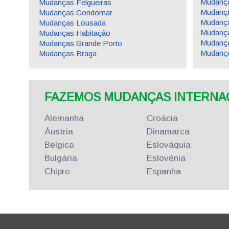
Mudança
Mudanças Felgueiras
Mudanç
Mudanças Gondomar
Mudança
Mudanças Lousada
Mudança
Mudanças Habitação
Mudança
Mudanças Grande Porto
Mudança
Mudanças Braga
FAZEMOS MUDANÇAS INTERNACI
Alemanha
Croácia
Áustria
Dinamarca
Belgica
Eslováquia
Bulgária
Eslovénia
Chipre
Espanha