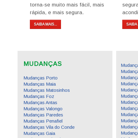
torna-se muito mais fácil, mais
segur
rápida, e mais segura.
acondi
SAIBA MAIS...
SAIBA 
MUDANÇAS
Mudança
Mudança
Mudanç
Mudanças Porto
Mudanç
Mudanças Maia
Mudança
Mudanças Matosinhos
Mudanç
Mudanças Foz
Mudanç
Mudanças Antas
Mudanç
Mudanças Valongo
Mudanç
Mudanças Paredes
Mudança
Mudanças Penafiel
Mudança
Mudanças Vila do Conde
Mudança
Mudanças Gaia