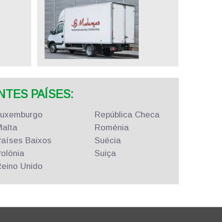
TES PAÍSES:
Luxemburgo
República
Checa
alta
Roménia
aíses Baixos
Suécia
olónia
Suiça
eino Unido