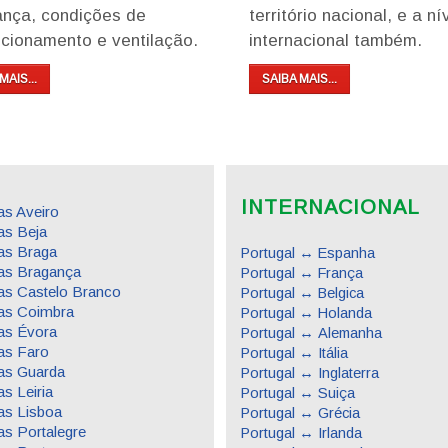
ança, condições de
território nacional, e a ní
cionamento e ventilação.
internacional também.
MAIS...
SAIBA MAIS...
INTERNACIONAL
s Aveiro
s Beja
as Braga
Portugal ↔ Espanha
as Bragança
Portugal ↔ França
s Castelo Branco
Portugal ↔ Belgica
as Coimbra
Portugal ↔ Holanda
as Évora
Portugal ↔ Alemanha
as Faro
Portugal ↔ Itália
as Guarda
Portugal ↔ Inglaterra
s Leiria
Portugal ↔ Suiça
s Lisboa
Portugal ↔ Grécia
s Portalegre
Portugal ↔ Irlanda