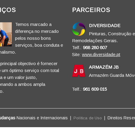
IÇOS
PARCEIROS
Temos marcado a
DIVERSIDADE
diferença no mercado
Pinturas, Construção e
pelos nosso bons
Remodelações Gerais.
serviços, boa conduta e
Telf.:
968 280 607
nalismo.
Site:
www.diversidade.pt
rincipal objectivo é fornecer
ARMAZÉM JB
e um óptimo serviço com total
Armazém Guarda Móve
 e um valor justo,
onando a ambos ampla
Telf.:
961 609 015
o.
udanças
Nacionais e Internacionais |
|
Direitos Rese
Política de Uso