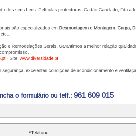
o dos seus bens: Películas protectoras, Cartão Canelado, Fita ade
ionais são especializados em
Desmontagem e Montagem, Carga, D
tc...
ção e Remodelações Gerais. Garantimos a melhor relação qualidad
r compromisso.
.pt
- Site:
www.diversidade.pt
egurança, excelentes condições de acondicionamento e ventilaçã
961 609 015
cha o formulário ou telf.: